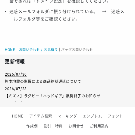
話であれば「ドメイン設定」を確認してください。
迷惑メールフォルダに振り分けられている。 → 迷惑メ
ールフォルダ等をご確認ください。
HOME
｜
お問い合わせ / お見積り
｜
バッグお問い合わせ
更新情報
2026/07/30
熊本地震の影響による商品納期遅延について
2026/07/28
【ミズノ】ラグビー「ヘッドギア」展開終了のお知らせ
2026/07/01
【フィンタ】受注生産対応インナー展開終了
HOME
アイテム検索
マーキング
エンブレム
フォント
2026/06/09
【アシックス】一部商品「生地の在庫限り」廃盤のお知らせ
作成例
割引・特典
お問合せ
ご利用案内
2026/05/07