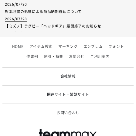
2026/07/30
熊本地震の影響による商品納期遅延について
2026/07/28
【ミズノ】ラグビー「ヘッドギア」展開終了のお知らせ
2026/07/01
【フィンタ】受注生産対応インナー展開終了
HOME
アイテム検索
マーキング
エンブレム
フォント
2026/06/09
【アシックス】一部商品「生地の在庫限り」廃盤のお知らせ
作成例
割引・特典
お問合せ
ご利用案内
2026/05/07
ゴールデンウィーク休業のお知らせ
会社情報
関連サイト・姉妹サイト
お問い合わせ