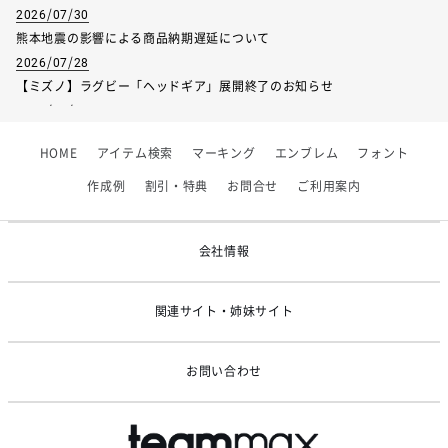
2026/07/30
熊本地震の影響による商品納期遅延について
2026/07/28
【ミズノ】ラグビー「ヘッドギア」展開終了のお知らせ
2026/07/01
【フィンタ】受注生産対応インナー展開終了
HOME
アイテム検索
マーキング
エンブレム
フォント
2026/06/09
【アシックス】一部商品「生地の在庫限り」廃盤のお知らせ
作成例
割引・特典
お問合せ
ご利用案内
2026/05/07
ゴールデンウィーク休業のお知らせ
会社情報
関連サイト・姉妹サイト
お問い合わせ