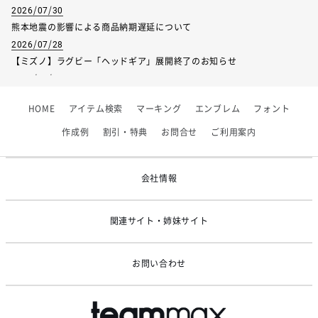
2026/07/30
熊本地震の影響による商品納期遅延について
2026/07/28
【ミズノ】ラグビー「ヘッドギア」展開終了のお知らせ
2026/07/01
【フィンタ】受注生産対応インナー展開終了
HOME
アイテム検索
マーキング
エンブレム
フォント
2026/06/09
【アシックス】一部商品「生地の在庫限り」廃盤のお知らせ
作成例
割引・特典
お問合せ
ご利用案内
2026/05/07
ゴールデンウィーク休業のお知らせ
会社情報
関連サイト・姉妹サイト
お問い合わせ