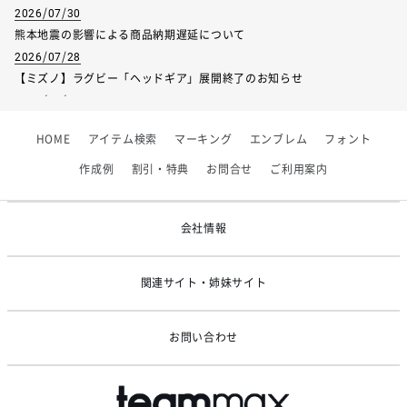
2026/07/30
熊本地震の影響による商品納期遅延について
2026/07/28
【ミズノ】ラグビー「ヘッドギア」展開終了のお知らせ
2026/07/01
【フィンタ】受注生産対応インナー展開終了
HOME
アイテム検索
マーキング
エンブレム
フォント
2026/06/09
【アシックス】一部商品「生地の在庫限り」廃盤のお知らせ
作成例
割引・特典
お問合せ
ご利用案内
2026/05/07
ゴールデンウィーク休業のお知らせ
会社情報
関連サイト・姉妹サイト
お問い合わせ