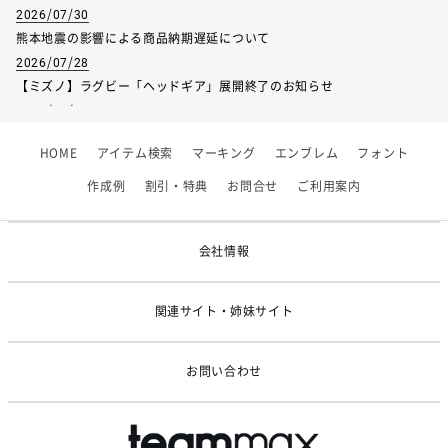
2026/07/30
熊本地震の影響による商品納期遅延について
2026/07/28
【ミズノ】ラグビー「ヘッドギア」展開終了のお知らせ
2026/07/01
【フィンタ】受注生産対応インナー展開終了
HOME
アイテム検索
マーキング
エンブレム
フォント
2026/06/09
【アシックス】一部商品「生地の在庫限り」廃盤のお知らせ
作成例
割引・特典
お問合せ
ご利用案内
2026/05/07
ゴールデンウィーク休業のお知らせ
会社情報
関連サイト・姉妹サイト
お問い合わせ