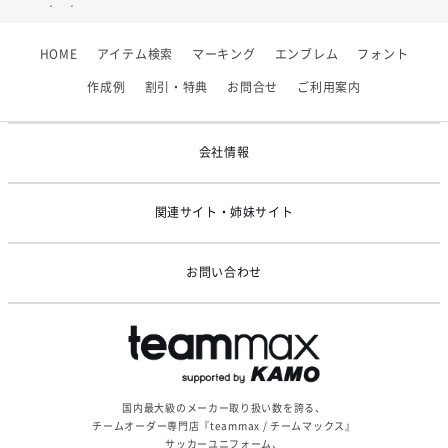
2026/07/01
【フィンタ】受注生産対応インナー展開終了
HOME
アイテム検索
マーキング
エンブレム
フォント
2026/06/09
【アシックス】一部商品「生地の在庫限り」廃盤のお知らせ
作成例
割引・特典
お問合せ
ご利用案内
2026/05/07
ゴールデンウィーク休業のお知らせ
会社情報
関連サイト・姉妹サイト
お問い合わせ
国内最大級のメーカー取り扱い数を誇る、
チームオーダー専門店『teammax / チームマックス』
サッカーユニフォーム、