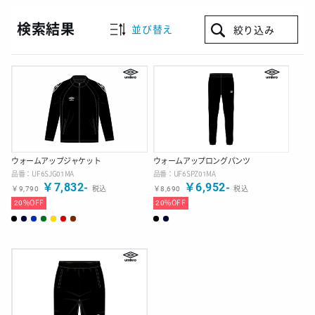
検索結果
並び替え
絞り込み
ウォームアップジャケット
ウォームアップロングパンツ
品番：
UF6SJG01MA
品番：
UF6SPZ01MA
￥
7,832
-
￥
6,952
-
￥
9,790
税込
￥
8,690
税込
20
%OFF
20
%OFF