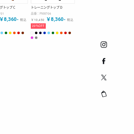
グトップ C
トレーニングトップ D
701
品番：
PNW706
￥
8,360
-
￥
8,360
-
税込
￥
10,450
税込
20
%OFF