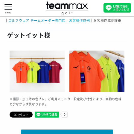
LINE
で簡単
お問い合わせ
menu
｜
ゴルフウェア チームオーダー専門店
｜
お客様作成例
｜
お客様作成例詳細
ゲットイット様
※撮影・加工時の色ブレ、ご利用のモニター設定及び特性により、実物の色味
と少なからず異なります。