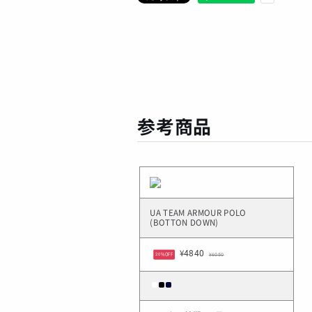
参考商品
UA TEAM ARMOUR POLO
(BOTTON DOWN)
¥4840
¥6050
20%OFF