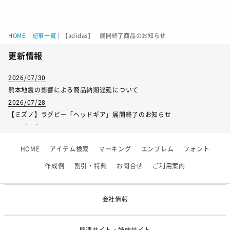
HOME
｜
記事一覧
｜
【adidas】 展開終了商品のお知らせ
更新情報
2026/07/30
熊本地震の影響による商品納期遅延について
2026/07/28
【ミズノ】ラグビー「ヘッドギア」展開終了のお知らせ
2026/07/01
【フィンタ】受注生産対応インナー展開終了
HOME
アイテム検索
マーキング
エンブレム
フォント
2026/06/09
【アシックス】一部商品「生地の在庫限り」廃盤のお知らせ
作成例
割引・特典
お問合せ
ご利用案内
2026/05/07
ゴールデンウィーク休業のお知らせ
会社情報