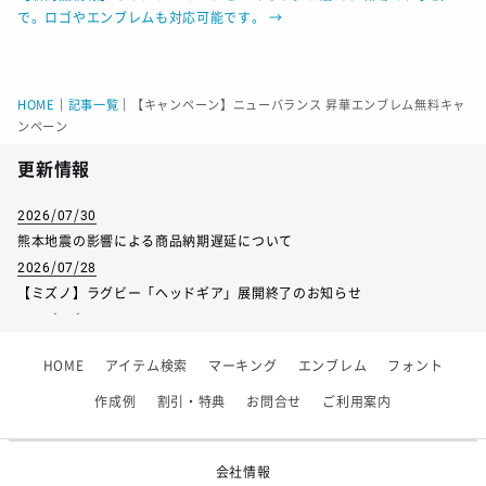
で。ロゴやエンブレムも対応可能です。
→
HOME
｜
記事一覧
｜
【キャンペーン】ニューバランス 昇華エンブレム無料キャ
ンペーン
更新情報
2026/07/30
熊本地震の影響による商品納期遅延について
2026/07/28
【ミズノ】ラグビー「ヘッドギア」展開終了のお知らせ
2026/07/01
【フィンタ】受注生産対応インナー展開終了
HOME
アイテム検索
マーキング
エンブレム
フォント
2026/06/09
【アシックス】一部商品「生地の在庫限り」廃盤のお知らせ
作成例
割引・特典
お問合せ
ご利用案内
2026/05/07
ゴールデンウィーク休業のお知らせ
会社情報