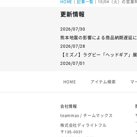
HOME
｜
記事一覧
｜
10/04（火）の営
更新情報
2026/07/30
熊本地震の影響による商品納期遅延
2026/07/28
【ミズノ】ラグビー「ヘッドギア」
2026/07/01
【フィンタ】受注生産対応インナー
2026/06/09
HOME
アイテム検索
マ
【アシックス】一部商品「生地の在
2026/05/07
ゴールデンウィーク休業のお知らせ
会社情報
teammax / チームマックス
株式会社ディライトフル
〒135-0031