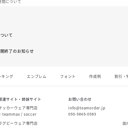
業時間について
について
展開終了のお知らせ
展開終了
ーキング
エンブレム
フォント
作成例
割引・
庫限り」廃盤のお知らせ
関連サイト・姉妹サイト
お問い合わせ
サッカーウェア専門店
info@teamorder.jp
―teammax / soccer
050-5865-0583
ラグビーウェア専門店
国