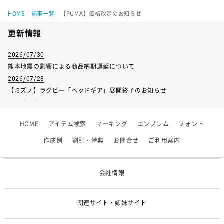
HOME
｜
記事一覧
｜
【PUMA】価格改定のお知らせ
更新情報
2026/07/30
熊本地震の影響による商品納期遅延について
2026/07/28
【ミズノ】ラグビー「ヘッドギア」展開終了のお知らせ
2026/07/01
【フィンタ】受注生産対応インナー展開終了
HOME
アイテム検索
マーキング
エンブレム
フォント
2026/06/09
【アシックス】一部商品「生地の在庫限り」廃盤のお知らせ
作成例
割引・特典
お問合せ
ご利用案内
2026/05/07
ゴールデンウィーク休業のお知らせ
会社情報
関連サイト・姉妹サイト