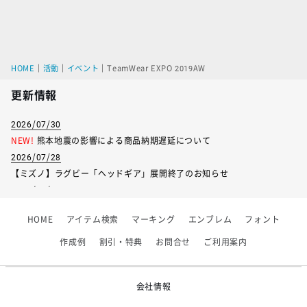
HOME
｜
活動
｜
イベント
｜
TeamWear EXPO 2019AW
更新情報
2026/07/30
NEW!
熊本地震の影響による商品納期遅延について
2026/07/28
【ミズノ】ラグビー「ヘッドギア」展開終了のお知らせ
2026/07/01
【フィンタ】受注生産対応インナー展開終了
HOME
アイテム検索
マーキング
エンブレム
フォント
2026/06/09
【アシックス】一部商品「生地の在庫限り」廃盤のお知らせ
作成例
割引・特典
お問合せ
ご利用案内
2026/05/07
ゴールデンウィーク休業のお知らせ
会社情報