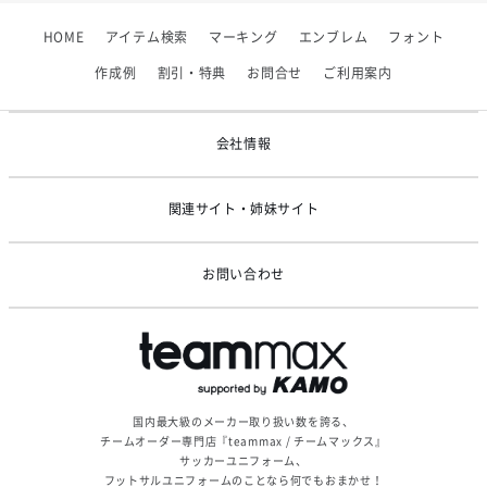
【フィンタ】受注生産対応インナー展開終了
HOME
アイテム検索
マーキング
エンブレム
フォント
2026/06/09
【アシックス】一部商品「生地の在庫限り」廃盤のお知らせ
作成例
割引・特典
お問合せ
ご利用案内
2026/05/07
ゴールデンウィーク休業のお知らせ
会社情報
関連サイト・姉妹サイト
お問い合わせ
国内最大級のメーカー取り扱い数を誇る、
チームオーダー専門店『teammax / チームマックス』
サッカーユニフォーム、
フットサルユニフォームのことなら何でもおまかせ！