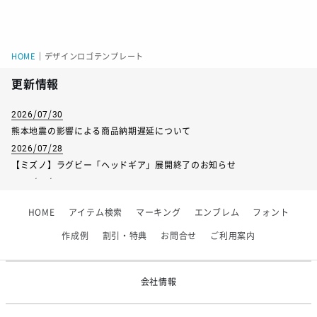
HOME
｜
デザインロゴテンプレート
更新情報
2026/07/30
熊本地震の影響による商品納期遅延について
2026/07/28
【ミズノ】ラグビー「ヘッドギア」展開終了のお知らせ
2026/07/01
【フィンタ】受注生産対応インナー展開終了
HOME
アイテム検索
マーキング
エンブレム
フォント
2026/06/09
【アシックス】一部商品「生地の在庫限り」廃盤のお知らせ
作成例
割引・特典
お問合せ
ご利用案内
2026/05/07
ゴールデンウィーク休業のお知らせ
会社情報