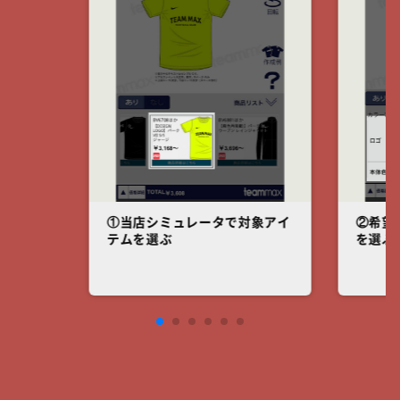
①当店シミュレータで対象アイ
②希望
テムを選ぶ
を選ぶ