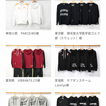
神奈川県 PARCEIRO様
東京都 順天堂大学医学部ゴルフ
部（スウェット）様
愛知県 VIBRANTE.CF様
宮城県 チアダンスチーム
Lovelys様