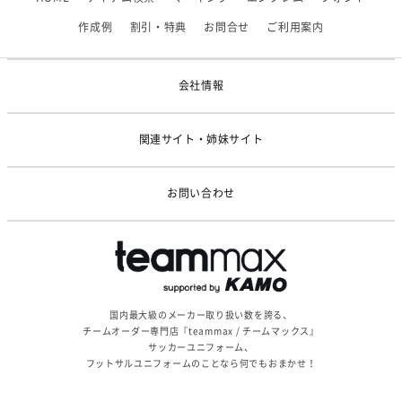
2026/06/09
【アシックス】一部商品「生地の在庫限り」廃盤のお知らせ
作成例
割引・特典
お問合せ
ご利用案内
2026/05/07
ゴールデンウィーク休業のお知らせ
会社情報
関連サイト・姉妹サイト
お問い合わせ
国内最大級のメーカー取り扱い数を誇る、
チームオーダー専門店『teammax / チームマックス』
サッカーユニフォーム、
フットサルユニフォームのことなら何でもおまかせ！