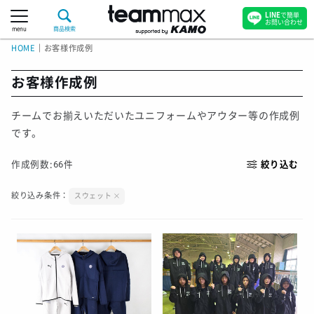
LINE
で簡単
お問い合わせ
menu
商品検索
HOME
｜
お客様作成例
お客様作成例
チームでお揃えいただいたユニフォームやアウター等の作成例
です。
作成例数:
66
件
絞り込む
絞り込み条件：
スウェット