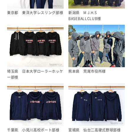
東京都 東洋大学レスリング部様
新潟県 M J.H.S
BASEBALLCLUB様
埼玉県 日本大学ローラーホッケ
熊本県 荒尾市役所様
ー部様
千葉県 小見川高校ボート部様
宮城県 仙台二高硬式野球部様