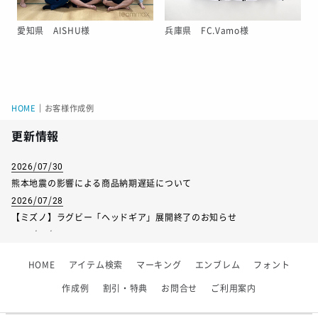
愛知県 AISHU様
兵庫県 FC.Vamo様
HOME
｜
お客様作成例
更新情報
2026/07/30
熊本地震の影響による商品納期遅延について
2026/07/28
【ミズノ】ラグビー「ヘッドギア」展開終了のお知らせ
2026/07/01
【フィンタ】受注生産対応インナー展開終了
HOME
アイテム検索
マーキング
エンブレム
フォント
2026/06/09
【アシックス】一部商品「生地の在庫限り」廃盤のお知らせ
作成例
割引・特典
お問合せ
ご利用案内
2026/05/07