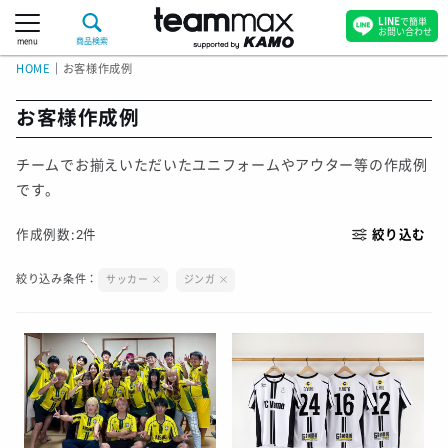
LINE
で簡単
お問い合わせ
menu
商品検索
HOME
｜
お客様作成例
お客様作成例
チームでお揃えいただいたユニフォームやアウター等の作成例
です。
作成例数:
2
件
絞り込む
絞り込み条件：
サッカー
ジンガ