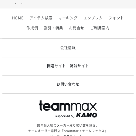
2026/07/01
【フィンタ】受注生産対応インナー展開終了
HOME
アイテム検索
マーキング
エンブレム
フォント
2026/06/09
【アシックス】一部商品「生地の在庫限り」廃盤のお知らせ
作成例
割引・特典
お問合せ
ご利用案内
2026/05/07
ゴールデンウィーク休業のお知らせ
会社情報
関連サイト・姉妹サイト
お問い合わせ
国内最大級のメーカー取り扱い数を誇る、
チームオーダー専門店『teammax / チームマックス』