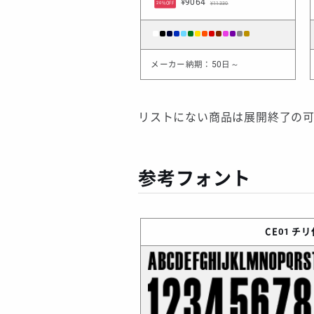
¥9064
¥11330
20%OFF
メーカー納期：50日～
リストにない商品は展開終了の
参考フォント
CE01
チリ