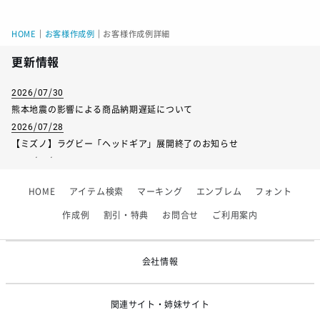
HOME
｜
お客様作成例
｜
お客様作成例詳細
更新情報
2026/07/30
熊本地震の影響による商品納期遅延について
2026/07/28
【ミズノ】ラグビー「ヘッドギア」展開終了のお知らせ
2026/07/01
【フィンタ】受注生産対応インナー展開終了
HOME
アイテム検索
マーキング
エンブレム
フォント
2026/06/09
【アシックス】一部商品「生地の在庫限り」廃盤のお知らせ
作成例
割引・特典
お問合せ
ご利用案内
2026/05/07
ゴールデンウィーク休業のお知らせ
会社情報
関連サイト・姉妹サイト