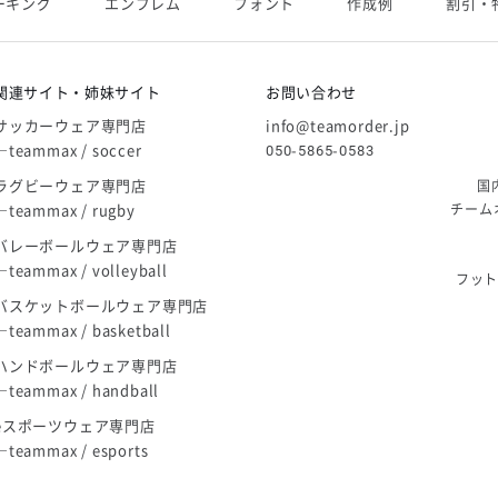
ーキング
エンブレム
フォント
作成例
割引・
庫限り」廃盤のお知らせ
関連サイト・姉妹サイト
お問い合わせ
サッカーウェア専門店
info@teamorder.jp
―teammax / soccer
050-5865-0583
ラグビーウェア専門店
国
―teammax / rugby
チーム
バレーボールウェア専門店
―teammax / volleyball
フッ
バスケットボールウェア専門店
―teammax / basketball
ハンドボールウェア専門店
―teammax / handball
eスポーツウェア専門店
―teammax / esports