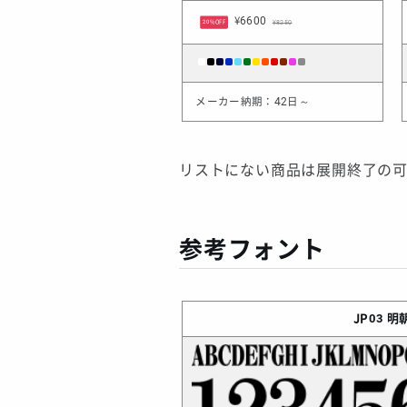
¥6600
¥8250
20%OFF
メーカー納期：42日～
リストにない商品は展開終了の
参考フォント
JP03
明