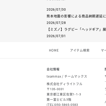
2026/07/30
熊本地震の影響による商品納期遅延
2026/07/28
【ミズノ】ラグビー「ヘッドギア」
2026/07/01
【フィンタ】受注生産対応インナー
2026/06/09
HOME
アイテム検索
マ
【アシックス】一部商品「生地の在
2026/05/07
ゴールデンウィーク休業のお知らせ
会社情報
teammax / チームマックス
株式会社ディライトフル
〒135-0031
東京都江東区佐賀1-1-3
第一富士ビル3階
(TEL)050-5865-0583