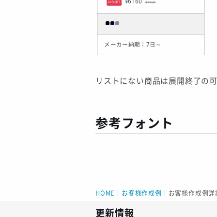
¥6160
¥7700
20%OFF
メーカー納期：7日～
リストにない商品は展開終了の
参考フォント
HOME
｜
お客様作成例
｜
お客様作成例詳
更新情報