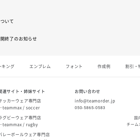
について
展開終了のお知らせ
展開終了
ーキング
エンブレム
フォント
作成例
割引・
庫限り」廃盤のお知らせ
関連サイト・姉妹サイト
お問い合わせ
サッカーウェア専門店
info@teamorder.jp
―teammax / soccer
050-5865-0583
ラグビーウェア専門店
国
―teammax / rugby
チーム
バレーボールウェア専門店