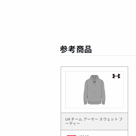
参考商品
UA チーム アーマー スウェット フ
ーディー