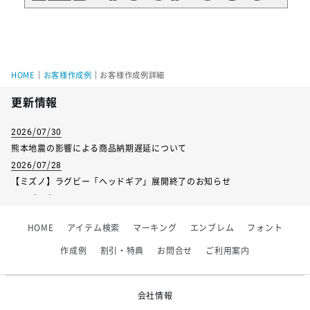
HOME
｜
お客様作成例
｜
お客様作成例詳細
更新情報
2026/07/30
熊本地震の影響による商品納期遅延について
2026/07/28
【ミズノ】ラグビー「ヘッドギア」展開終了のお知らせ
2026/07/01
【フィンタ】受注生産対応インナー展開終了
HOME
アイテム検索
マーキング
エンブレム
フォント
2026/06/09
【アシックス】一部商品「生地の在庫限り」廃盤のお知らせ
作成例
割引・特典
お問合せ
ご利用案内
2026/05/07
ゴールデンウィーク休業のお知らせ
会社情報