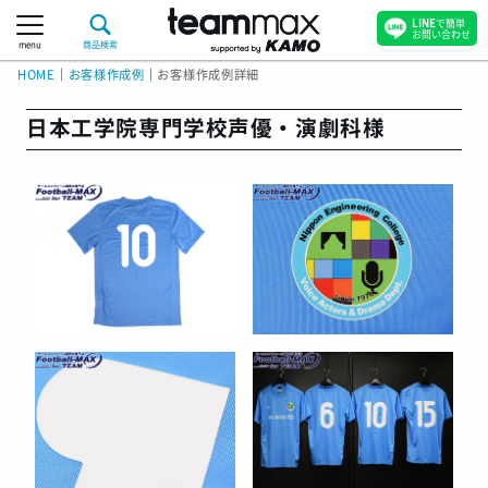
LINE
で簡単
お問い合わせ
menu
商品検索
HOME
｜
お客様作成例
｜
お客様作成例詳細
日本工学院専門学校声優・演劇科様