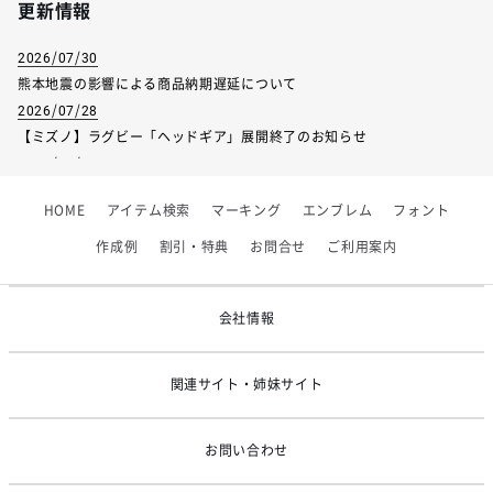
更新情報
2026/07/30
熊本地震の影響による商品納期遅延について
2026/07/28
【ミズノ】ラグビー「ヘッドギア」展開終了のお知らせ
2026/07/01
【フィンタ】受注生産対応インナー展開終了
HOME
アイテム検索
マーキング
エンブレム
フォント
2026/06/09
【アシックス】一部商品「生地の在庫限り」廃盤のお知らせ
作成例
割引・特典
お問合せ
ご利用案内
2026/05/07
ゴールデンウィーク休業のお知らせ
会社情報
関連サイト・姉妹サイト
お問い合わせ