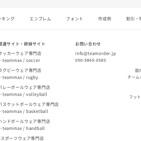
展開終了
ーキング
エンブレム
フォント
作成例
割引・
庫限り」廃盤のお知らせ
関連サイト・姉妹サイト
お問い合わせ
サッカーウェア専門店
info@teamorder.jp
―teammax / soccer
050-5865-0583
ラグビーウェア専門店
国
―teammax / rugby
チーム
バレーボールウェア専門店
―teammax / volleyball
フッ
バスケットボールウェア専門店
―teammax / basketball
ハンドボールウェア専門店
―teammax / handball
eスポーツウェア専門店