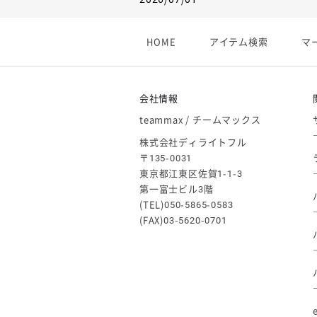
【フィンタ】受注生産対応インナー
2026/06/09
HOME
アイテム検索
マ
【アシックス】一部商品「生地の在
2026/05/07
ゴールデンウィーク休業のお知らせ
会社情報
teammax / チームマックス
株式会社ディライトフル
〒135-0031
東京都江東区佐賀1-1-3
第一富士ビル3階
(TEL)050-5865-0583
(FAX)03-5620-0701