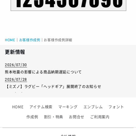
HOME
｜
お客様作成例
｜
お客様作成例詳細
更新情報
2026/07/30
熊本地震の影響による商品納期遅延について
2026/07/28
【ミズノ】ラグビー「ヘッドギア」展開終了のお知らせ
2026/07/01
【フィンタ】受注生産対応インナー展開終了
HOME
アイテム検索
マーキング
エンブレム
フォント
2026/06/09
【アシックス】一部商品「生地の在庫限り」廃盤のお知らせ
作成例
割引・特典
お問合せ
ご利用案内
2026/05/07
ゴールデンウィーク休業のお知らせ