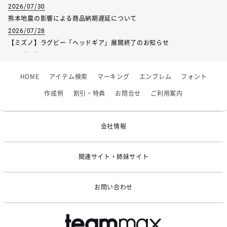
2026/07/30
熊本地震の影響による商品納期遅延について
2026/07/28
【ミズノ】ラグビー「ヘッドギア」展開終了のお知らせ
2026/07/01
【フィンタ】受注生産対応インナー展開終了
HOME
アイテム検索
マーキング
エンブレム
フォント
2026/06/09
【アシックス】一部商品「生地の在庫限り」廃盤のお知らせ
作成例
割引・特典
お問合せ
ご利用案内
2026/05/07
ゴールデンウィーク休業のお知らせ
会社情報
関連サイト・姉妹サイト
お問い合わせ