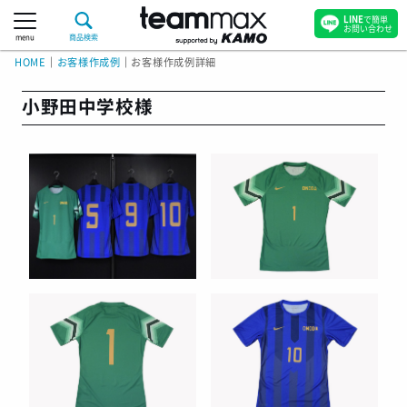
LINE
で簡単
お問い合わせ
menu
商品検索
HOME
｜
お客様作成例
｜
お客様作成例詳細
小野田中学校様