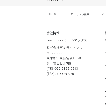
【フィンタ】受注生産対応インナー
2026/06/09
HOME
アイテム検索
マ
【アシックス】一部商品「生地の在
2026/05/07
ゴールデンウィーク休業のお知らせ
会社情報
teammax / チームマックス
株式会社ディライトフル
〒135-0031
東京都江東区佐賀1-1-3
第一富士ビル3階
(TEL)050-5865-0583
(FAX)03-5620-0701