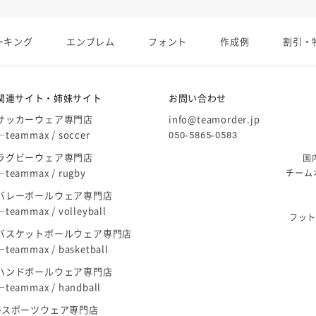
展開終了
ーキング
エンブレム
フォント
作成例
割引・
庫限り」廃盤のお知らせ
関連サイト・姉妹サイト
お問い合わせ
サッカーウェア専門店
info@teamorder.jp
―teammax / soccer
050-5865-0583
ラグビーウェア専門店
国
―teammax / rugby
チーム
バレーボールウェア専門店
―teammax / volleyball
フッ
バスケットボールウェア専門店
―teammax / basketball
ハンドボールウェア専門店
―teammax / handball
eスポーツウェア専門店