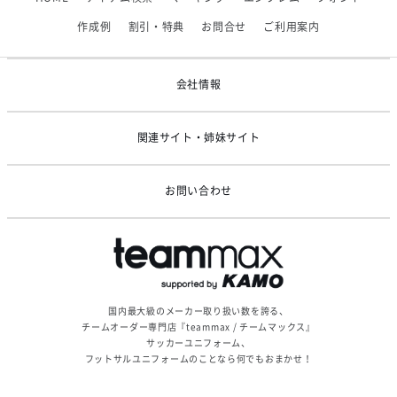
2026/06/09
【アシックス】一部商品「生地の在庫限り」廃盤のお知らせ
作成例
割引・特典
お問合せ
ご利用案内
2026/05/07
ゴールデンウィーク休業のお知らせ
会社情報
関連サイト・姉妹サイト
お問い合わせ
国内最大級のメーカー取り扱い数を誇る、
チームオーダー専門店『teammax / チームマックス』
サッカーユニフォーム、
フットサルユニフォームのことなら何でもおまかせ！