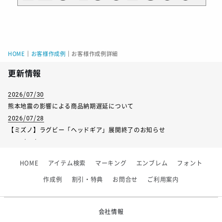
HOME
｜
お客様作成例
｜
お客様作成例詳細
更新情報
2026/07/30
熊本地震の影響による商品納期遅延について
2026/07/28
【ミズノ】ラグビー「ヘッドギア」展開終了のお知らせ
2026/07/01
【フィンタ】受注生産対応インナー展開終了
HOME
アイテム検索
マーキング
エンブレム
フォント
2026/06/09
【アシックス】一部商品「生地の在庫限り」廃盤のお知らせ
作成例
割引・特典
お問合せ
ご利用案内
2026/05/07
ゴールデンウィーク休業のお知らせ
会社情報