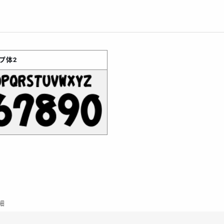
プ体2
細