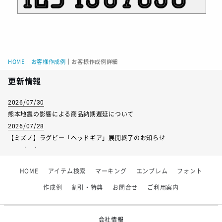
HOME
｜
お客様作成例
｜
お客様作成例詳細
更新情報
2026/07/30
熊本地震の影響による商品納期遅延について
2026/07/28
【ミズノ】ラグビー「ヘッドギア」展開終了のお知らせ
2026/07/01
【フィンタ】受注生産対応インナー展開終了
HOME
アイテム検索
マーキング
エンブレム
フォント
2026/06/09
【アシックス】一部商品「生地の在庫限り」廃盤のお知らせ
作成例
割引・特典
お問合せ
ご利用案内
2026/05/07
ゴールデンウィーク休業のお知らせ
会社情報