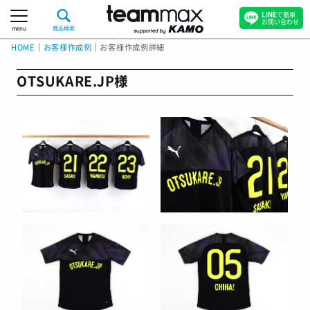
LINE
で簡単
お問い合わせ
menu
商品検索
HOME
｜
お客様作成例
｜
お客様作成例詳細
OTSUKARE.JP様