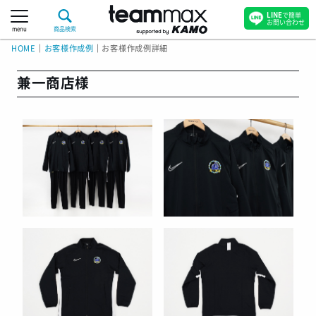
LINE
で簡単
お問い合わせ
menu
商品検索
HOME
｜
お客様作成例
｜
お客様作成例詳細
兼一商店様