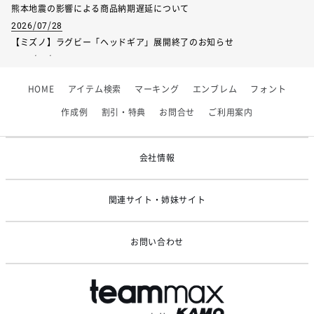
熊本地震の影響による商品納期遅延について
2026/07/28
【ミズノ】ラグビー「ヘッドギア」展開終了のお知らせ
2026/07/01
【フィンタ】受注生産対応インナー展開終了
HOME
アイテム検索
マーキング
エンブレム
フォント
2026/06/09
【アシックス】一部商品「生地の在庫限り」廃盤のお知らせ
作成例
割引・特典
お問合せ
ご利用案内
2026/05/07
ゴールデンウィーク休業のお知らせ
会社情報
関連サイト・姉妹サイト
お問い合わせ