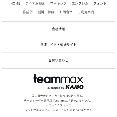
HOME
アイテム検索
マーキング
エンブレム
フォント
2026/06/09
【アシックス】一部商品「生地の在庫限り」廃盤のお知らせ
作成例
割引・特典
お問合せ
ご利用案内
2026/05/07
ゴールデンウィーク休業のお知らせ
会社情報
関連サイト・姉妹サイト
お問い合わせ
国内最大級のメーカー取り扱い数を誇る、
チームオーダー専門店『teammax / チームマックス』
サッカーユニフォーム、
フットサルユニフォームのことなら何でもおまかせ！