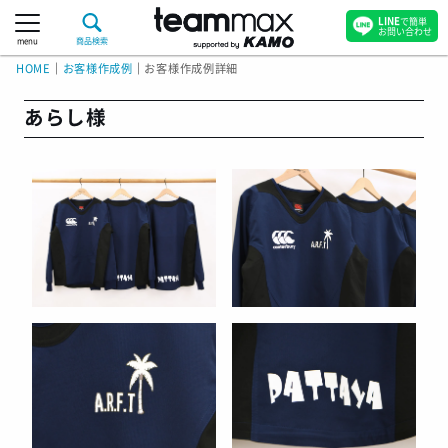
LINE
で簡単
お問い合わせ
menu
商品検索
HOME
｜
お客様作成例
｜
お客様作成例詳細
あらし様