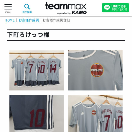
LINE
で簡単
お問い合わせ
menu
商品検索
HOME
｜
お客様作成例
｜
お客様作成例詳細
下町ろけっつ様