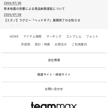
2026/07/30
熊本地震の影響による商品納期遅延について
2026/07/28
【ミズノ】ラグビー「ヘッドギア」展開終了のお知らせ
2026/07/01
【フィンタ】受注生産対応インナー展開終了
HOME
アイテム検索
マーキング
エンブレム
フォント
2026/06/09
【アシックス】一部商品「生地の在庫限り」廃盤のお知らせ
作成例
割引・特典
お問合せ
ご利用案内
2026/05/07
ゴールデンウィーク休業のお知らせ
会社情報
関連サイト・姉妹サイト
お問い合わせ