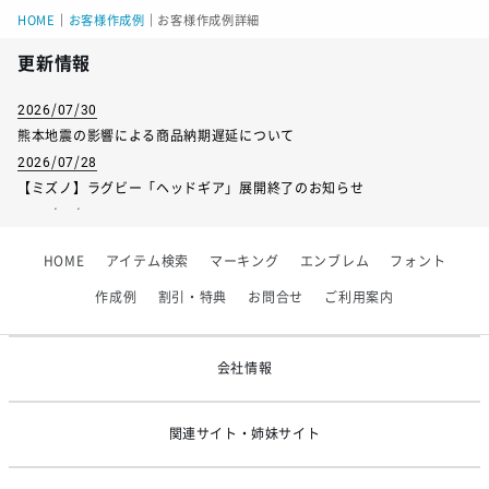
HOME
｜
お客様作成例
｜
お客様作成例詳細
更新情報
2026/07/30
熊本地震の影響による商品納期遅延について
2026/07/28
【ミズノ】ラグビー「ヘッドギア」展開終了のお知らせ
2026/07/01
【フィンタ】受注生産対応インナー展開終了
HOME
アイテム検索
マーキング
エンブレム
フォント
2026/06/09
【アシックス】一部商品「生地の在庫限り」廃盤のお知らせ
作成例
割引・特典
お問合せ
ご利用案内
2026/05/07
ゴールデンウィーク休業のお知らせ
会社情報
関連サイト・姉妹サイト