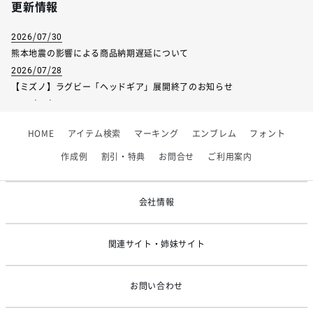
更新情報
2026/07/30
熊本地震の影響による商品納期遅延について
2026/07/28
【ミズノ】ラグビー「ヘッドギア」展開終了のお知らせ
2026/07/01
【フィンタ】受注生産対応インナー展開終了
HOME
アイテム検索
マーキング
エンブレム
フォント
2026/06/09
【アシックス】一部商品「生地の在庫限り」廃盤のお知らせ
作成例
割引・特典
お問合せ
ご利用案内
2026/05/07
ゴールデンウィーク休業のお知らせ
会社情報
関連サイト・姉妹サイト
お問い合わせ