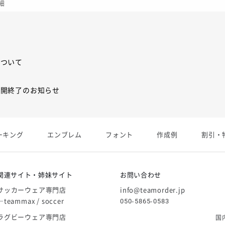
細
について
展開終了のお知らせ
展開終了
ーキング
エンブレム
フォント
作成例
割引・
庫限り」廃盤のお知らせ
関連サイト・姉妹サイト
お問い合わせ
サッカーウェア専門店
info@teamorder.jp
―teammax / soccer
050-5865-0583
ラグビーウェア専門店
国