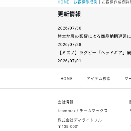
HOME
｜
お客様作成例
｜
お客様作成例詳
更新情報
2026/07/30
熊本地震の影響による商品納期遅延
2026/07/28
【ミズノ】ラグビー「ヘッドギア」
2026/07/01
【フィンタ】受注生産対応インナー
2026/06/09
HOME
アイテム検索
マ
【アシックス】一部商品「生地の在
2026/05/07
ゴールデンウィーク休業のお知らせ
会社情報
teammax / チームマックス
株式会社ディライトフル
〒135-0031