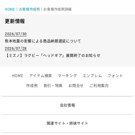
HOME
｜
お客様作成例
｜
お客様作成例詳細
更新情報
2026/07/30
熊本地震の影響による商品納期遅延について
2026/07/28
【ミズノ】ラグビー「ヘッドギア」展開終了のお知らせ
2026/07/01
【フィンタ】受注生産対応インナー展開終了
HOME
アイテム検索
マーキング
エンブレム
フォント
2026/06/09
【アシックス】一部商品「生地の在庫限り」廃盤のお知らせ
作成例
割引・特典
お問合せ
ご利用案内
2026/05/07
ゴールデンウィーク休業のお知らせ
会社情報
関連サイト・姉妹サイト