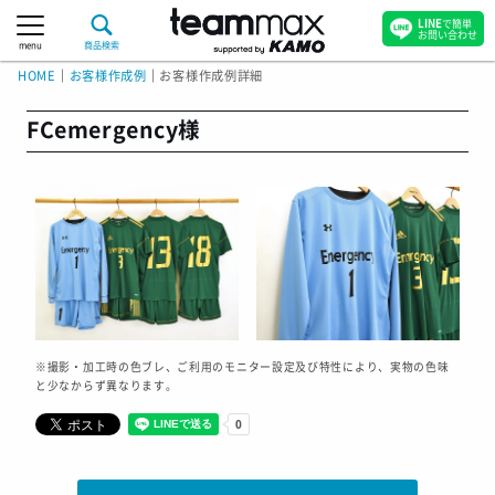
LINE
で簡単
お問い合わせ
menu
商品検索
HOME
｜
お客様作成例
｜
お客様作成例詳細
FCemergency様
※撮影・加工時の色ブレ、ご利用のモニター設定及び特性により、実物の色味
と少なからず異なります。