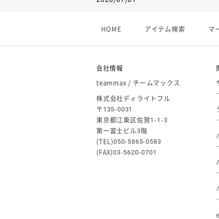
【フィンタ】受注生産対応インナー
2026/06/09
HOME
アイテム検索
マ
【アシックス】一部商品「生地の在
2026/05/07
ゴールデンウィーク休業のお知らせ
会社情報
teammax / チームマックス
株式会社ディライトフル
〒135-0031
東京都江東区佐賀1-1-3
第一富士ビル3階
(TEL)050-5865-0583
(FAX)03-5620-0701