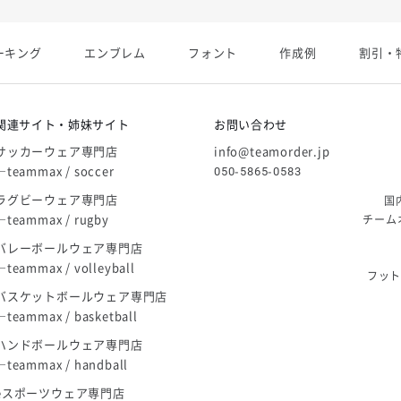
展開終了
ーキング
エンブレム
フォント
作成例
割引・
庫限り」廃盤のお知らせ
関連サイト・姉妹サイト
お問い合わせ
サッカーウェア専門店
info@teamorder.jp
―teammax / soccer
050-5865-0583
ラグビーウェア専門店
国
―teammax / rugby
チーム
バレーボールウェア専門店
―teammax / volleyball
フッ
バスケットボールウェア専門店
―teammax / basketball
ハンドボールウェア専門店
―teammax / handball
eスポーツウェア専門店