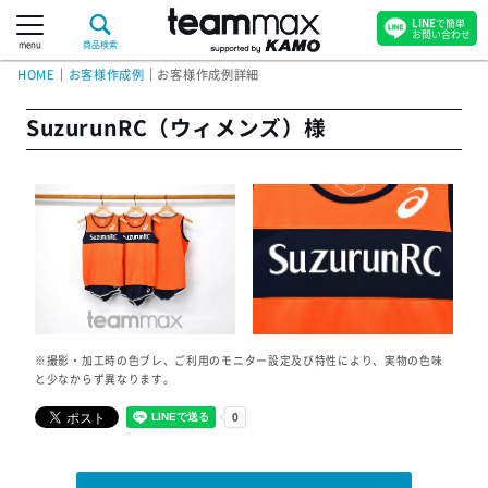
LINE
で簡単
お問い合わせ
menu
商品検索
HOME
｜
お客様作成例
｜
お客様作成例詳細
SuzurunRC（ウィメンズ）様
※撮影・加工時の色ブレ、ご利用のモニター設定及び特性により、実物の色味
と少なからず異なります。