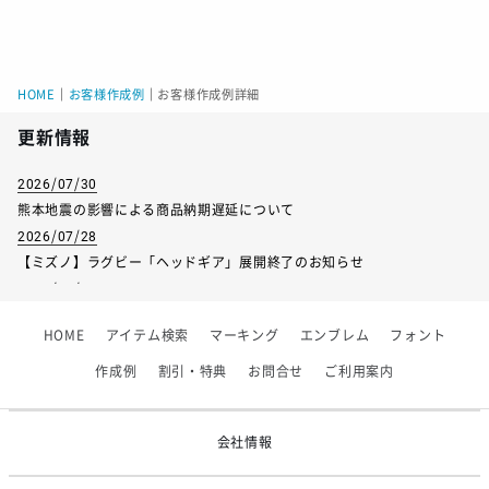
HOME
｜
お客様作成例
｜
お客様作成例詳細
更新情報
2026/07/30
熊本地震の影響による商品納期遅延について
2026/07/28
【ミズノ】ラグビー「ヘッドギア」展開終了のお知らせ
2026/07/01
【フィンタ】受注生産対応インナー展開終了
HOME
アイテム検索
マーキング
エンブレム
フォント
2026/06/09
【アシックス】一部商品「生地の在庫限り」廃盤のお知らせ
作成例
割引・特典
お問合せ
ご利用案内
2026/05/07
ゴールデンウィーク休業のお知らせ
会社情報