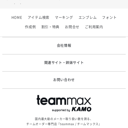
2026/07/01
【フィンタ】受注生産対応インナー展開終了
HOME
アイテム検索
マーキング
エンブレム
フォント
2026/06/09
【アシックス】一部商品「生地の在庫限り」廃盤のお知らせ
作成例
割引・特典
お問合せ
ご利用案内
2026/05/07
ゴールデンウィーク休業のお知らせ
会社情報
関連サイト・姉妹サイト
お問い合わせ
国内最大級のメーカー取り扱い数を誇る、
チームオーダー専門店『teammax / チームマックス』