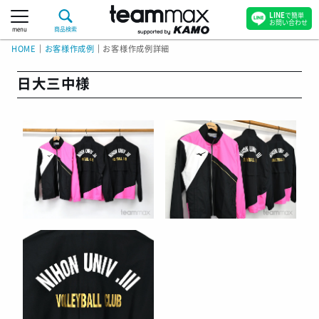
LINE
で簡単
お問い合わせ
menu
商品検索
HOME
｜
お客様作成例
｜
お客様作成例詳細
日大三中様