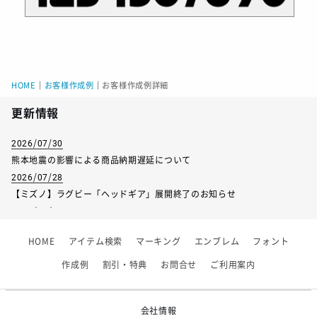
HOME
｜
お客様作成例
｜
お客様作成例詳細
更新情報
2026/07/30
熊本地震の影響による商品納期遅延について
2026/07/28
【ミズノ】ラグビー「ヘッドギア」展開終了のお知らせ
2026/07/01
【フィンタ】受注生産対応インナー展開終了
HOME
アイテム検索
マーキング
エンブレム
フォント
2026/06/09
【アシックス】一部商品「生地の在庫限り」廃盤のお知らせ
作成例
割引・特典
お問合せ
ご利用案内
2026/05/07
ゴールデンウィーク休業のお知らせ
会社情報