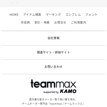
2026/07/01
【フィンタ】受注生産対応インナー展開終了
HOME
アイテム検索
マーキング
エンブレム
フォント
2026/06/09
【アシックス】一部商品「生地の在庫限り」廃盤のお知らせ
作成例
割引・特典
お問合せ
ご利用案内
2026/05/07
ゴールデンウィーク休業のお知らせ
会社情報
関連サイト・姉妹サイト
お問い合わせ
国内最大級のメーカー取り扱い数を誇る、
チームオーダー専門店『teammax / チームマックス』