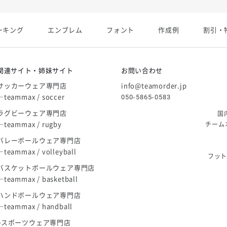
展開終了
ーキング
エンブレム
フォント
作成例
割引・
庫限り」廃盤のお知らせ
関連サイト・姉妹サイト
お問い合わせ
サッカーウェア専門店
info@teamorder.jp
―teammax / soccer
050-5865-0583
ラグビーウェア専門店
国
―teammax / rugby
チーム
バレーボールウェア専門店
―teammax / volleyball
フッ
バスケットボールウェア専門店
―teammax / basketball
ハンドボールウェア専門店
―teammax / handball
eスポーツウェア専門店