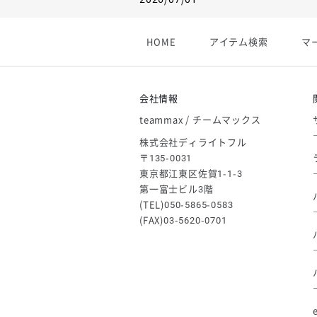
【フィンタ】受注生産対応インナー
2026/06/09
HOME
アイテム検索
マ
【アシックス】一部商品「生地の在
2026/05/07
ゴールデンウィーク休業のお知らせ
会社情報
teammax / チームマックス
株式会社ディライトフル
〒135-0031
東京都江東区佐賀1-1-3
第一富士ビル3階
(TEL)050-5865-0583
(FAX)03-5620-0701