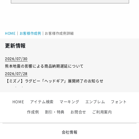
HOME
｜
お客様作成例
｜
お客様作成例詳細
更新情報
2026/07/30
熊本地震の影響による商品納期遅延について
2026/07/28
【ミズノ】ラグビー「ヘッドギア」展開終了のお知らせ
2026/07/01
【フィンタ】受注生産対応インナー展開終了
HOME
アイテム検索
マーキング
エンブレム
フォント
2026/06/09
【アシックス】一部商品「生地の在庫限り」廃盤のお知らせ
作成例
割引・特典
お問合せ
ご利用案内
2026/05/07
ゴールデンウィーク休業のお知らせ
会社情報