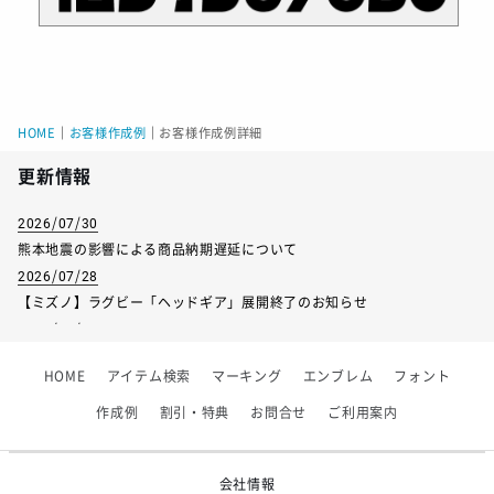
HOME
｜
お客様作成例
｜
お客様作成例詳細
更新情報
2026/07/30
熊本地震の影響による商品納期遅延について
2026/07/28
【ミズノ】ラグビー「ヘッドギア」展開終了のお知らせ
2026/07/01
【フィンタ】受注生産対応インナー展開終了
HOME
アイテム検索
マーキング
エンブレム
フォント
2026/06/09
【アシックス】一部商品「生地の在庫限り」廃盤のお知らせ
作成例
割引・特典
お問合せ
ご利用案内
2026/05/07
ゴールデンウィーク休業のお知らせ
会社情報