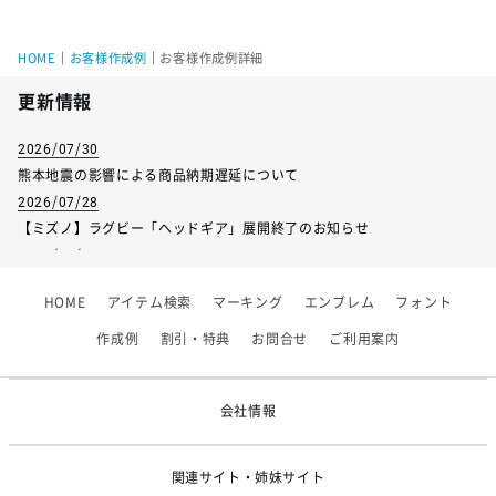
HOME
｜
お客様作成例
｜
お客様作成例詳細
更新情報
2026/07/30
熊本地震の影響による商品納期遅延について
2026/07/28
【ミズノ】ラグビー「ヘッドギア」展開終了のお知らせ
2026/07/01
【フィンタ】受注生産対応インナー展開終了
HOME
アイテム検索
マーキング
エンブレム
フォント
2026/06/09
【アシックス】一部商品「生地の在庫限り」廃盤のお知らせ
作成例
割引・特典
お問合せ
ご利用案内
2026/05/07
ゴールデンウィーク休業のお知らせ
会社情報
関連サイト・姉妹サイト